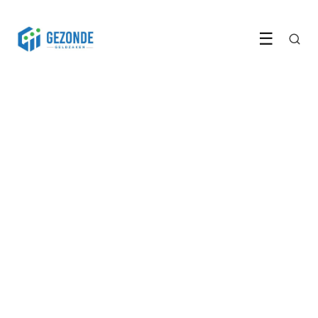
☰
GELD BESPAREN
De meeste Nederlanders
betalen te veel voor internet
28 May 2026
·
5 min leestijd