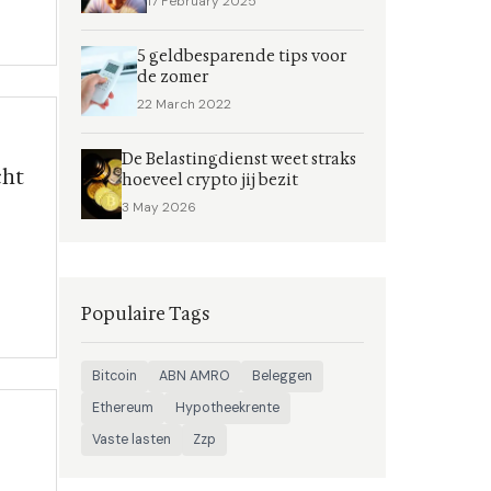
de
17 February 2025
sitie
r in
5 geldbesparende tips voor
de zomer
22 March 2022
De Belastingdienst weet straks
cht
hoeveel crypto jij bezit
3 May 2026
Populaire Tags
aar
n je
Bitcoin
ABN AMRO
Beleggen
Ethereum
Hypotheekrente
Vaste lasten
Zzp