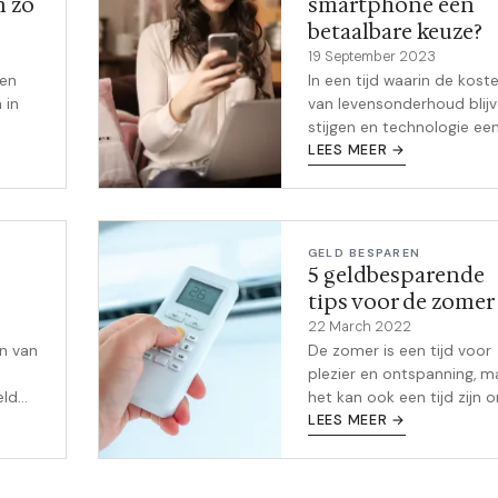
n zo
smartphone een
betaalbare keuze?
19 September 2023
ten
In een tijd waarin de kost
 in
van levensonderhoud blij
stijgen en technologie ee
ar je
integraal onderdeel van o
LEES MEER →
jaar
dagelijks leven is geworde
kan het beheren van ons
budget een uitd...
GELD BESPAREN
5 geldbesparende
tips voor de zomer
22 March 2022
én van
De zomer is een tijd voor
plezier en ontspanning, m
eld
het kan ook een tijd zijn 
ook
geld te besparen. Hier zijn
LEES MEER →
regels
enkele makkelijke tips om 
deze zomer te helpen gel
bespare...