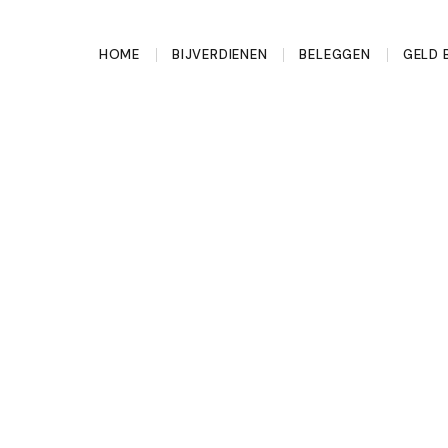
HOME
BIJVERDIENEN
BELEGGEN
GELD 
enten kosten je
chat hoeveel ze
udeerde het Nibud na