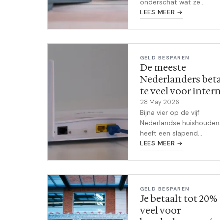
onderschat wat ze
maandelijks kwijt zijn aan
LEES MEER →
abonnementen. Zo check 
tien minuten welke je vo
niets betaalt en hoeveel 
bespaart door ze op te
GELD BESPAREN
zeggen.
De meeste
Nederlanders bet
te veel voor inter
28 May 2026
Bijna vier op de vijf
Nederlandse huishouden
heeft een slapend
internetcontract. Dat kli
LEES MEER →
onschuldig, maar het kos
al gauw honderden euro'
jaar zonder dat je er iet
terugkrijgt.
GELD BESPAREN
Je betaalt tot 20% 
veel voor