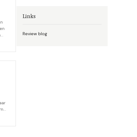
Links
en
ven
Review blog
n
ns
n,
aar
om
je
d te