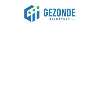
GELD BESPAREN
Vergeten abonnem
meer dan je denkt
Negen op de tien Nederlandse huishoudens onders
maandelijks kwijt zijn aan abonnementen. Dat concl
onderzoek onder consumente...