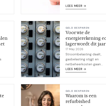
opbouwen tot beleggen: 
keuzes die je financiële po
LEES MEER →
echt verder helpen, zonde
je in
te leveren op plezier.
or
je
GELD BESPAREN
Voor wie de
alen
energierekening e
net
lager wordt dit jaar
17 May 2026
Stroombelasting daalt,
s
gasbelasting stijgt en
netbeheerkosten gaan
nkt
omhoog. Wie gaat er dit j
LEES MEER →
t je
echt op vooruit en wat ku
s per
zelf doen om minder te
s voor
betalen?
GELD BESPAREN
te
Waarom is een
refurbished