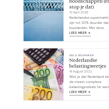
boodschappen (e
stop je dat)
10 April 2026
Nederlandse supermark
zijn tot 20% duurder dan
buurlanden. Met deze
concrete stappen bespa
LEES MEER →
meer dan 1.200 euro per 
op boodschappen.
GELD BESPAREN
Nederlandse
belastingweetjes
18 August 2022
Wist je dat Nederland é
de meest complexe
belastingstelsels ter wer
heeft? Daarom kan het 
LEES MEER →
erg moeilijk zijn om alle 
en voorschriften voor de
Nederlandse belasti...