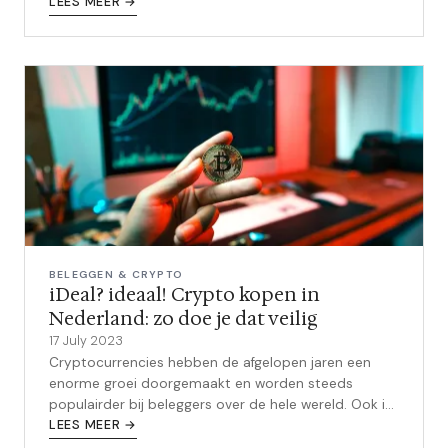
betekent dit voor jou als belegger.
LEES MEER →
BELEGGEN & CRYPTO
iDeal? ideaal! Crypto kopen in
Nederland: zo doe je dat veilig
17 July 2023
Cryptocurrencies hebben de afgelopen jaren een
enorme groei doorgemaakt en worden steeds
populairder bij beleggers over de hele wereld. Ook in
Nederland zien we een stijgende inter...
LEES MEER →