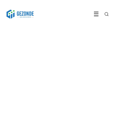
☰
BELEGGEN & CRYPTO
Bitcoin verloor een vijfde van
zijn waarde in één maand
LEES ARTIKEL →