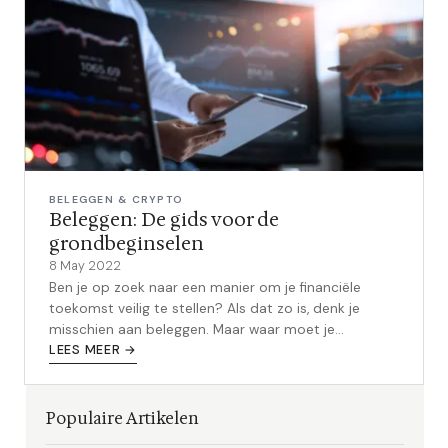
BELEGGEN & CRYPTO
Beleggen: De gids voor de
grondbeginselen
8 May 2022
Ben je op zoek naar een manier om je financiële
toekomst veilig te stellen? Als dat zo is, denk je
misschien aan beleggen. Maar waar moet je
beginnen? In deze gids vindt je alle in...
LEES MEER →
Populaire Artikelen