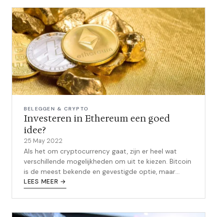
BELEGGEN & CRYPTO
Investeren in Ethereum een goed
idee?
25 May 2022
Als het om cryptocurrency gaat, zijn er heel wat
verschillende mogelijkheden om uit te kiezen. Bitcoin
is de meest bekende en gevestigde optie, maar
Ethereum wint de laatste maande...
LEES MEER →