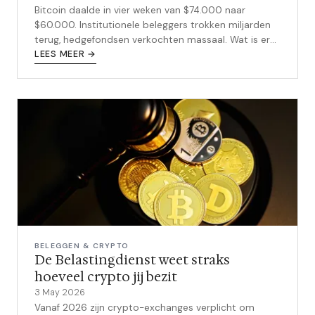
Bitcoin daalde in vier weken van $74.000 naar
$60.000. Institutionele beleggers trokken miljarden
terug, hedgefondsen verkochten massaal. Wat is er
precies aan de hand en wat kun jij als belegger nu
LEES MEER →
het beste doen?
BELEGGEN & CRYPTO
De Belastingdienst weet straks
hoeveel crypto jij bezit
3 May 2026
Vanaf 2026 zijn crypto-exchanges verplicht om