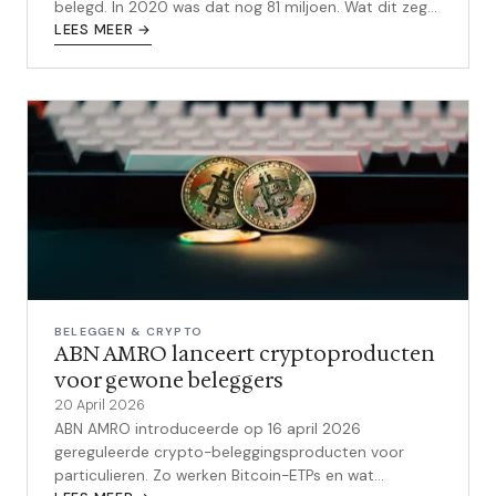
belegd. In 2020 was dat nog 81 miljoen. Wat dit zegt
over de markt en wat het voor jou als belegger
LEES MEER →
betekent.
BELEGGEN & CRYPTO
ABN AMRO lanceert cryptoproducten
voor gewone beleggers
20 April 2026
ABN AMRO introduceerde op 16 april 2026
gereguleerde crypto-beleggingsproducten voor
particulieren. Zo werken Bitcoin-ETPs en wat