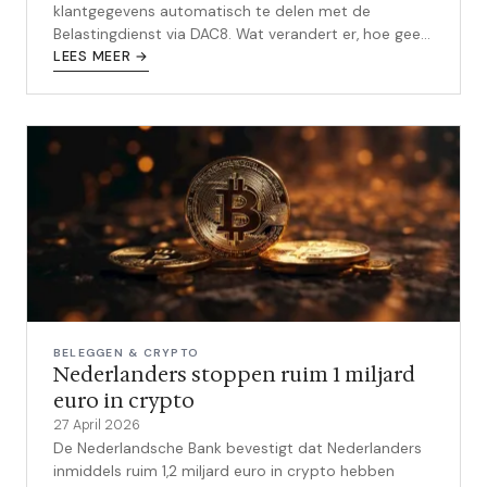
klantgegevens automatisch te delen met de
Belastingdienst via DAC8. Wat verandert er, hoe geef
je crypto correct op en welke boetes riskeer je?
LEES MEER →
BELEGGEN & CRYPTO
Nederlanders stoppen ruim 1 miljard
euro in crypto
27 April 2026
De Nederlandsche Bank bevestigt dat Nederlanders
inmiddels ruim 1,2 miljard euro in crypto hebben