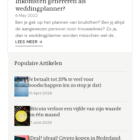
Inkomsten genereren als
weddingplanner?
6 May 2022
Ben je gek op het plannen van bruiloften? Ben jij altijd
de aangewezen persoon voor trouwadvies? Zo ja,
dan is weddingplanner worden misschien wel de
perfecte carrière voor jou! In...
LEES MEER →
Populaire Artikelen
Je betaalt tot 20% te veel voor
boodschappen (en zo stop je dat)
10 April 2026
Bitcoin verloor een vijfde van zijn waarde
in één maand
7 June 2026
iDeal? ideaal! Crypto kopen in Nederland: