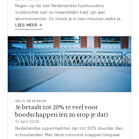
Negen op de tien Nederlandse huishoudens
onderschat wat ze maandelijks kwijt zijn aan
abonnementen. Zo check je in tien minuten welke je
voor niets betaalt en hoeveel je bespaart door ze op
LEES MEER →
te zeggen.
GELD BESPAREN
Je betaalt tot 20% te veel voor
boodschappen (en zo stop je dat)
10 April 2026
Nederlandse supermarkten zijn tot 20% duurder dan
in buurlanden. Met deze concrete stappen bespaar