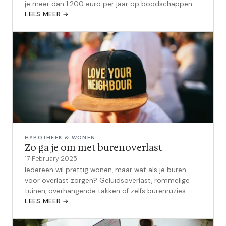
je meer dan 1.200 euro per jaar op boodschappen.
LEES MEER →
HYPOTHEEK & WONEN
Zo ga je om met burenoverlast
17 February 2025
Iedereen wil prettig wonen, maar wat als je buren
voor overlast zorgen? Geluidsoverlast, rommelige
tuinen, overhangende takken of zelfs burenruzies
kunnen je woongenot flink versto...
LEES MEER →