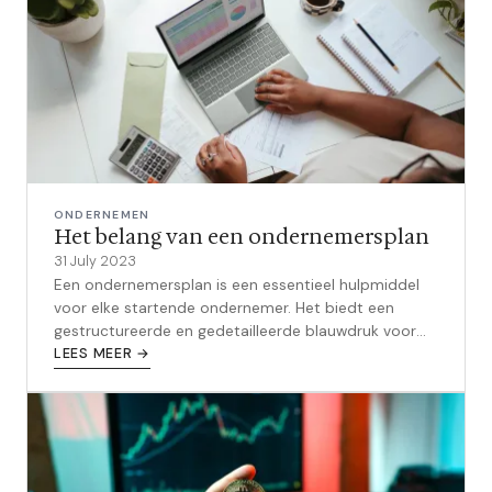
ONDERNEMEN
Het belang van een ondernemersplan
31 July 2023
Een ondernemersplan is een essentieel hulpmiddel
voor elke startende ondernemer. Het biedt een
gestructureerde en gedetailleerde blauwdruk voor
het opzetten en runnen van een succe...
LEES MEER →