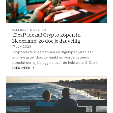
BELEGGEN & CRYPTO
iDeal? ideaal! Crypto kopen in
Nederland: zo doe je dat veilig
17 July 2023
Cryptocurrencies hebben de afgelopen jaren een
enorme groei doorgemaakt en worden steeds
populairder bij beleggers over de hele wereld. Ook in
Nederland zien we een stijgende inter...
LEES MEER →