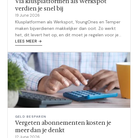
Via klusplatformen als Werkspot
verdien je snel bij
19 June 2026
Klusplatformen als Werkspot, YoungOnes en Temper
maken bijverdienen makkelijker dan ooit. Zo werkt
het, dit levert het op, en dit moet je regelen voor je
begint.
LEES MEER →
GELD BESPAREN
Vergeten abonnementen kosten je
meer dan je denkt
12 June 2026