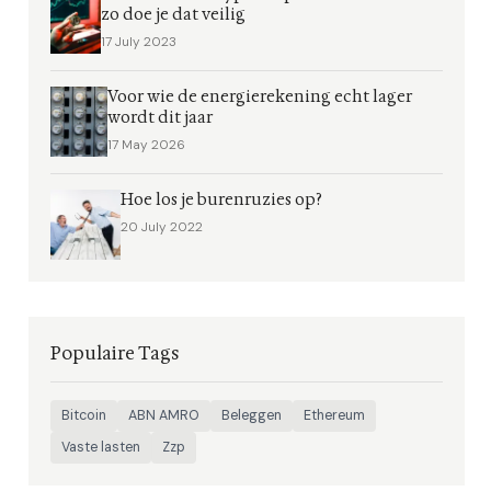
zo doe je dat veilig
17 July 2023
Voor wie de energierekening echt lager
wordt dit jaar
17 May 2026
Hoe los je burenruzies op?
20 July 2022
Populaire Tags
Bitcoin
ABN AMRO
Beleggen
Ethereum
Vaste lasten
Zzp